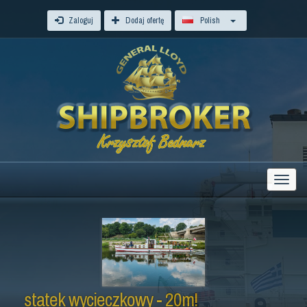
Zaloguj
Dodaj ofertę
Polish
statek wycieczkowy - 20m!